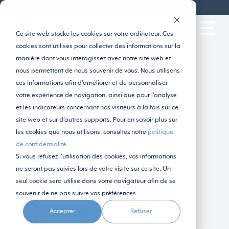
MyGeotab
Portail AttriX
Contact
EN
Ce site web stocke les cookies sur votre ordinateur. Ces
cookies sont utilisés pour collecter des informations sur la
manière dont vous interagissez avec notre site web et
nous permettent de nous souvenir de vous. Nous utilisons
ces informations afin d'améliorer et de personnaliser
votre expérience de navigation, ainsi que pour l'analyse
et les indicateurs concernant nos visiteurs à la fois sur ce
site web et sur d'autres supports. Pour en savoir plus sur
LANCEMENT DU
les cookies que nous utilisons, consultez notre
politique
DÉPARTEMENT DES
de confidentialité
Si vous refusez l'utilisation des cookies, vos informations
SERVICES CONSEILS EN
ne seront pas suivies lors de votre visite sur ce site. Un
seul cookie sera utilisé dans votre navigateur afin de se
ACCOMPAGNEMENT
souvenir de ne pas suivre vos préférences.
CONFORMITÉ ET
Accepter
Refuser