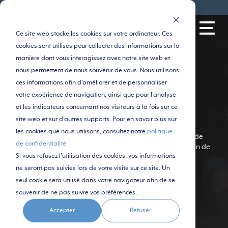
MyGeotab
Portail AttriX
Contact
EN
Ce site web stocke les cookies sur votre ordinateur. Ces
cookies sont utilisés pour collecter des informations sur la
manière dont vous interagissez avec notre site web et
nous permettent de nous souvenir de vous. Nous utilisons
Carrières
ces informations afin d'améliorer et de personnaliser
votre expérience de navigation, ainsi que pour l'analyse
et les indicateurs concernant nos visiteurs à la fois sur ce
La famille AttriX
site web et sur d'autres supports. Pour en savoir plus sur
les cookies que nous utilisons, consultez notre
politique
Travailler chez AttriX, c'est profiter d'un environnement de
de confidentialité
travail dynamique et stimulant et contribuer à l'évolution de
Si vous refusez l'utilisation des cookies, vos informations
l'industrie des transports.
ne seront pas suivies lors de votre visite sur ce site. Un
seul cookie sera utilisé dans votre navigateur afin de se
souvenir de ne pas suivre vos préférences.
TÉLÉCHARGER LE PDF
Accepter
Refuser