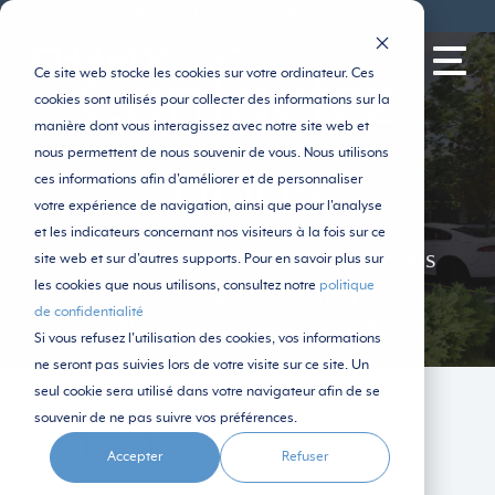
MyGeotab
Portail AttriX
Contact
EN
Contactez-
Ce site web stocke les cookies sur votre ordinateur. Ces
cookies sont utilisés pour collecter des informations sur la
manière dont vous interagissez avec notre site web et
nous permettent de nous souvenir de vous. Nous utilisons
nous
ces informations afin d'améliorer et de personnaliser
votre expérience de navigation, ainsi que pour l'analyse
et les indicateurs concernant nos visiteurs à la fois sur ce
Des questions sur nos solutions, nos
site web et sur d'autres supports. Pour en savoir plus sur
les cookies que nous utilisons, consultez notre
politique
services ou sur notre entreprise?
de confidentialité
Nous sommes à l'écoute!
Si vous refusez l'utilisation des cookies, vos informations
ne seront pas suivies lors de votre visite sur ce site. Un
seul cookie sera utilisé dans votre navigateur afin de se
Ventes, comptes et
souvenir de ne pas suivre vos préférences.
facturation
Accepter
Refuser