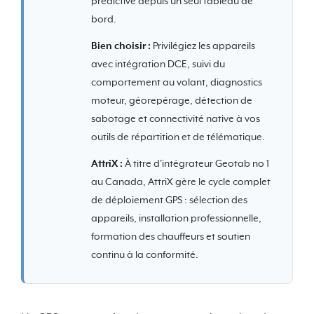
prédictive depuis un seul tableau de
bord.
Bien choisir :
Privilégiez les appareils
avec intégration DCE, suivi du
comportement au volant, diagnostics
moteur, géorepérage, détection de
sabotage et connectivité native à vos
outils de répartition et de télématique.
AttriX :
À titre d'intégrateur Geotab no 1
au Canada, AttriX gère le cycle complet
de déploiement GPS : sélection des
appareils, installation professionnelle,
formation des chauffeurs et soutien
continu à la conformité.