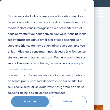
MyGeotab
Portail AttriX
Contact
EN
Ce site web stocke les cookies sur votre ordinateur. Ces
cookies sont utilisés pour collecter des informations sur la
manière dont vous interagissez avec notre site web et
nous permettent de nous souvenir de vous. Nous utilisons
ces informations afin d'améliorer et de personnaliser
votre expérience de navigation, ainsi que pour l'analyse
et les indicateurs concernant nos visiteurs à la fois sur ce
site web et sur d'autres supports. Pour en savoir plus sur
GPS POUR CAMION :
les cookies que nous utilisons, consultez notre
politique
GUIDE DE GESTION DE
de confidentialité
Si vous refusez l'utilisation des cookies, vos informations
FLOTTE COMMERCIALE
ne seront pas suivies lors de votre visite sur ce site. Un
seul cookie sera utilisé dans votre navigateur afin de se
souvenir de ne pas suivre vos préférences.
Optimisation et productivité
DCE/Conformité
Accepter
Refuser