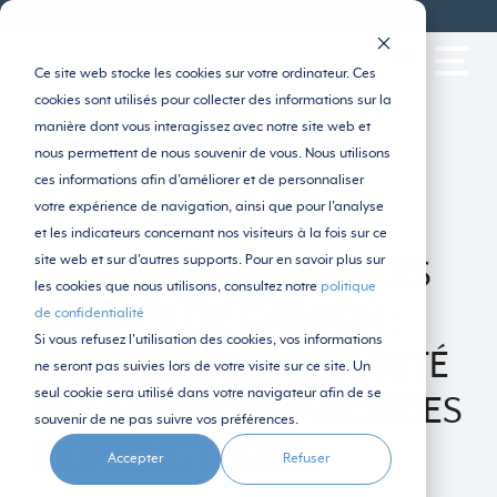
MyGeotab
Portail AttriX
Contact
EN
Ce site web stocke les cookies sur votre ordinateur. Ces
cookies sont utilisés pour collecter des informations sur la
manière dont vous interagissez avec notre site web et
nous permettent de nous souvenir de vous. Nous utilisons
ces informations afin d'améliorer et de personnaliser
votre expérience de navigation, ainsi que pour l'analyse
et les indicateurs concernant nos visiteurs à la fois sur ce
site web et sur d'autres supports. Pour en savoir plus sur
LES CAMÉRAS DANS LES
les cookies que nous utilisons, consultez notre
politique
CABINES DE CAMION :
de confidentialité
Si vous refusez l'utilisation des cookies, vos informations
AMÉLIORER LA SÉCURITÉ
ne seront pas suivies lors de votre visite sur ce site. Un
seul cookie sera utilisé dans votre navigateur afin de se
ET LA PERFORMANCE DES
souvenir de ne pas suivre vos préférences.
CONDUCTEURS
Accepter
Refuser