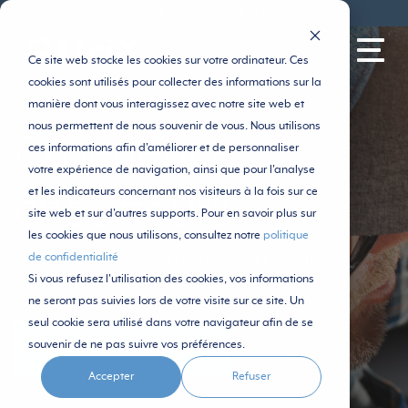
MyGeotab
Portail AttriX
Contact
EN
Ce site web stocke les cookies sur votre ordinateur. Ces
cookies sont utilisés pour collecter des informations sur la
manière dont vous interagissez avec notre site web et
nous permettent de nous souvenir de vous. Nous utilisons
Expérience
ces informations afin d'améliorer et de personnaliser
votre expérience de navigation, ainsi que pour l'analyse
et les indicateurs concernant nos visiteurs à la fois sur ce
chauffeurs
site web et sur d'autres supports. Pour en savoir plus sur
les cookies que nous utilisons, consultez notre
politique
de confidentialité
Un écosystème complet conçu pour les chauffeurs
Si vous refusez l'utilisation des cookies, vos informations
ne seront pas suivies lors de votre visite sur ce site. Un
seul cookie sera utilisé dans votre navigateur afin de se
souvenir de ne pas suivre vos préférences.
DISCUTEZ AVEC UN SPÉCIALISTE
Accepter
Refuser