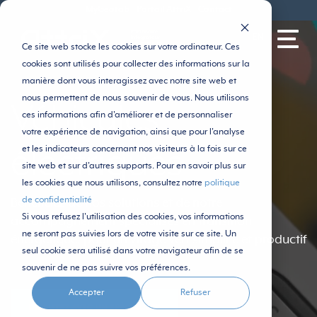
MyGeotab
Portail AttriX
Contact
EN
Ce site web stocke les cookies sur votre ordinateur. Ces
cookies sont utilisés pour collecter des informations sur la
manière dont vous interagissez avec notre site web et
nous permettent de nous souvenir de vous. Nous utilisons
Véhicules
ces informations afin d'améliorer et de personnaliser
votre expérience de navigation, ainsi que pour l'analyse
et les indicateurs concernant nos visiteurs à la fois sur ce
électriques
site web et sur d'autres supports. Pour en savoir plus sur
les cookies que nous utilisons, consultez notre
politique
de confidentialité
Bénéficiez de nos solutions et de notre
Si vous refusez l'utilisation des cookies, vos informations
accompagnement spécialisés en transition
ne seront pas suivies lors de votre visite sur ce site. Un
énergétique, pour un virage vert simplifié et productif
seul cookie sera utilisé dans votre navigateur afin de se
souvenir de ne pas suivre vos préférences.
Accepter
Refuser
DISCUTEZ AVEC UN SPÉCIALISTE