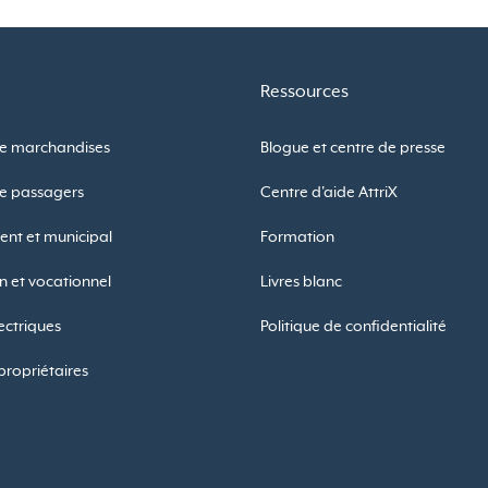
Ressources
de marchandises
Blogue et centre de presse
de passagers
Centre d'aide AttriX
nt et municipal
Formation
n et vocationnel
Livres blanc
ectriques
Politique de confidentialité
propriétaires