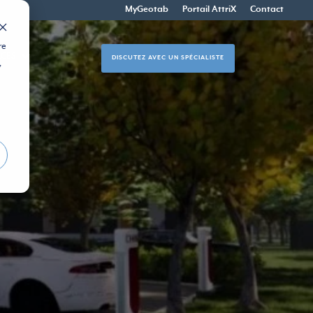
MyGeotab
Portail AttriX
Contact
re
RCES
DISCUTEZ AVEC UN SPÉCIALISTE
,