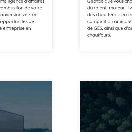
telligence d’affaires
Geotab que vous choisi
à combustion de votre
du ralenti-moteur, il 
conversion vers un
des chauffeurs sera d
s opportunités de
compétition amicale,
re entreprise en
de GES, ainsi que d’
chauffeurs.