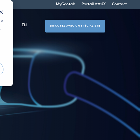
MyGeotab
Portail AttriX
Contact
re
CES
EN
DISCUTEZ AVEC UN SPÉCIALISTE
,