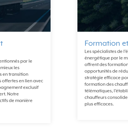
t
Formation e
Les spécialistes de l’
énergétique par le mi
ntionnés par le
offrent des formation
 mieux les
opportunités de réduc
s en transition
stratégie efficace pou
 offertes en lien avec
formation des chauffe
mpagnement exclusif
télématiques, l'établ
ert. Notre
chauffeurs consolider
ctifs de manière
plus efficaces.