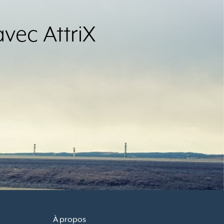
avec AttriX
À propos